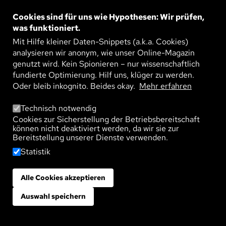
Bild
HOLZBAU IST ZUKUNFT
Heute Parkhaus, morgen Büros, übermorgen
Cookies sind für uns wie Hypothesen: Wir prüfen,
Wohnungen. Jürgen Graf entwickelt langlebige
was funktioniert.
Holzkonstruktionen, die sich immer wieder neu
WEITERLESEN
erfinden. Seine ...
Mit Hilfe kleiner Daten-Snippets (a.k.a. Cookies)
analysieren wir anonym, wie unser Online-Magazin
genutzt wird. Kein Spionieren – nur wissenschaftlich
fundierte Optimierung. Hilf uns, klüger zu werden.
Oder bleib inkognito. Beides okay.
Mehr erfahren
Bild
DIE MASCHINE DENKT NICHT MIT
Katharina Zweig plädiert dafür, Künstliche
Intelligenz (KI) im Sinne der Menschen zu
Technisch notwendig
gestalten. Im Interview erklärt die
Cookies zur Sicherstellung der Betriebsbereitschaft
WEITERLESEN
Informatikprofessorin und ...
können nicht deaktiviert werden, da wir sie zur
Bereitstellung unserer Dienste verwenden.
Statistik
Bild
DER RENTENEINTRITT VON VIELEN:
Alle Cookies akzeptieren
Zustimmung zurückziehen
HERAUSFORDERUNG FÜR KOMMUNEN
In den nächsten Jahren gehen viele Menschen
aus den geburtenstarken Jahrgängen in Rente –
Auswahl speichern
ein große Herausforderung für Städte und
WEITERLESEN
Gemeinden. Wie sich ...