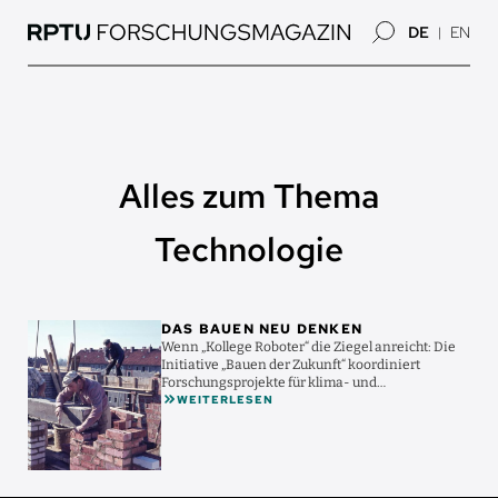
Direkt
DE
EN
zum
Inhalt
Alles zum Thema
Technologie
Bild
DAS BAUEN NEU DENKEN
Wenn „Kollege Roboter“ die Ziegel anreicht: Die
Initiative „Bauen der Zukunft“ koordiniert
Forschungsprojekte für klima- und
WEITERLESEN
ressourcenschonenderes ...