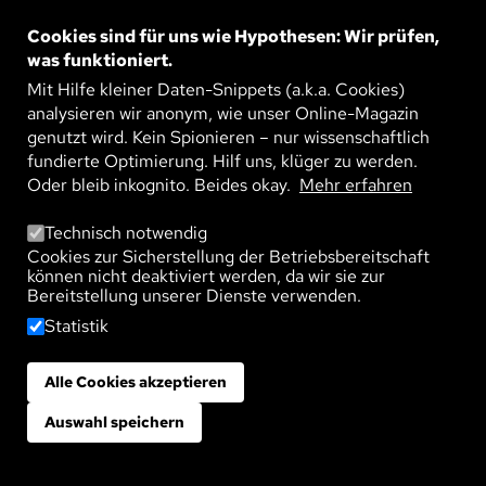
Bild
HOLZBAU IST ZUKUNFT
Heute Parkhaus, morgen Büros, übermorgen
Cookies sind für uns wie Hypothesen: Wir prüfen,
Wohnungen. Jürgen Graf entwickelt langlebige
was funktioniert.
Holzkonstruktionen, die sich immer wieder neu
WEITERLESEN
erfinden. Seine ...
Mit Hilfe kleiner Daten-Snippets (a.k.a. Cookies)
analysieren wir anonym, wie unser Online-Magazin
genutzt wird. Kein Spionieren – nur wissenschaftlich
fundierte Optimierung. Hilf uns, klüger zu werden.
Oder bleib inkognito. Beides okay.
Mehr erfahren
Bild
DIE MASCHINE DENKT NICHT MIT
Katharina Zweig plädiert dafür, Künstliche
Intelligenz (KI) im Sinne der Menschen zu
Technisch notwendig
gestalten. Im Interview erklärt die
Cookies zur Sicherstellung der Betriebsbereitschaft
WEITERLESEN
Informatikprofessorin und ...
können nicht deaktiviert werden, da wir sie zur
Bereitstellung unserer Dienste verwenden.
Statistik
Bild
DER RENTENEINTRITT VON VIELEN:
Alle Cookies akzeptieren
Zustimmung zurückziehen
HERAUSFORDERUNG FÜR KOMMUNEN
In den nächsten Jahren gehen viele Menschen
aus den geburtenstarken Jahrgängen in Rente –
Auswahl speichern
ein große Herausforderung für Städte und
WEITERLESEN
Gemeinden. Wie sich ...