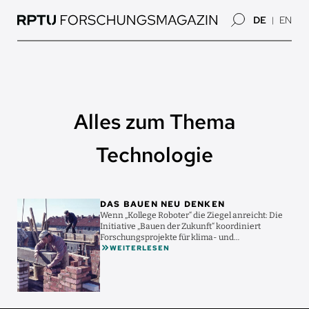
Direkt
DE
EN
zum
Inhalt
Alles zum Thema
Technologie
Bild
DAS BAUEN NEU DENKEN
Wenn „Kollege Roboter“ die Ziegel anreicht: Die
Initiative „Bauen der Zukunft“ koordiniert
Forschungsprojekte für klima- und
WEITERLESEN
ressourcenschonenderes ...