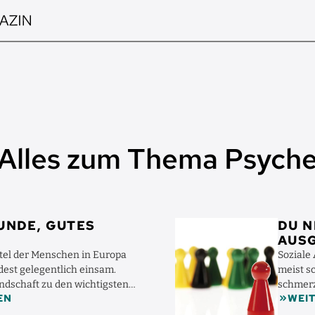
Alles zum Thema Psych
Bild
UNDE, GUTES
DU N
AUS
MAC
ttel der Menschen in Europa
Soziale
dest gelegentlich einsam.
meist s
ndschaft zu den wichtigsten
schmerzl
EN
WEI
 Was ...
Sozialps