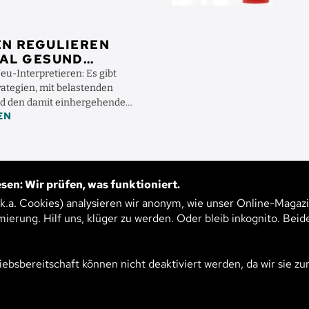
N REGULIEREN
AL GESUND
u-Interpretieren: Es gibt
ategien, mit belastenden
nd den damit einhergehenden
EN
nen – ...
sen: Wir prüfen, was funktioniert.
TAGS
.k.a. Cookies) analysieren wir anonym, wie unser Online-Magazi
hes Thema interessiert 
mierung. Hilf uns, klüger zu werden. Oder bleib inkognito. Beid
iebsbereitschaft können nicht deaktiviert werden, da wir sie zu
keit
Leben
Technologie
Gesellschaft
Umwelt
tschaft
Klima
Wirtschaft
Künstliche Intelligenz
Ma
Bildung
Psyche
Arbeit
Demokratie
Digitalisierung