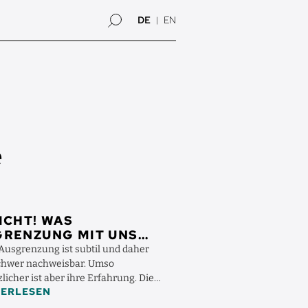
DE
EN
e
ICHT! WAS
GRENZUNG MIT UNS
HT
 Ausgrenzung ist subtil und daher
chwer nachweisbar. Umso
icher ist aber ihre Erfahrung. Die
TERLESEN
ychologin Selma Rudert ...