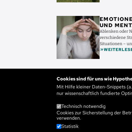
Bild
EMOTIONE
UND MENT
BLEIBEN
Ablenken oder Ne
verschiedene Str
Situationen – u
WEITERLES
negativen Emotio
Cookies sind für uns wie Hypothe
Mit Hilfe kleiner Daten-Snippets (a
Welc
nur wissenschaftlich fundierte Opti
Technisch notwendig
Cookies zur Sicherstellung der Betr
Nachhaltig
verwenden.
Landwir
Statistik
Politik