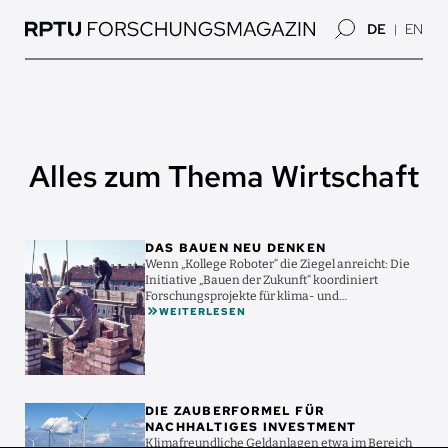
Direkt
DE
EN
zum
Inhalt
Alles zum Thema Wirtschaft
Bild
DAS BAUEN NEU DENKEN
Wenn „Kollege Roboter“ die Ziegel anreicht: Die
Initiative „Bauen der Zukunft“ koordiniert
Forschungsprojekte für klima- und
WEITERLESEN
ressourcenschonenderes ...
Bild
DIE ZAUBERFORMEL FÜR
NACHHALTIGES INVESTMENT
Klimafreundliche Geldanlagen etwa im Bereich