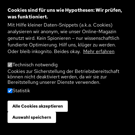
erneuerbare Energien mit mathematischen
Modellen besser machen, daran arbeitet der
Cookies sind für uns wie Hypothesen: Wir prüfen,
WEITERLESEN
Finanzmathematiker ...
was funktioniert.
Mit Hilfe kleiner Daten-Snippets (a.k.a. Cookies)
analysieren wir anonym, wie unser Online-Magazin
Bild
genutzt wird. Kein Spionieren – nur wissenschaftlich
PRODUZIEREN IM TAKT DER ENERGIE
Joghurt, Medikamente, spezielle Lacke: Viele
fundierte Optimierung. Hilf uns, klüger zu werden.
Produkte entstehen in mehrstufigen und fein
Oder bleib inkognito. Beides okay.
Mehr erfahren
abgestimmten Schritten – sogenannten
WEITERLESEN
Batchprozessen. Diese ...
Technisch notwendig
Cookies zur Sicherstellung der Betriebsbereitschaft
können nicht deaktiviert werden, da wir sie zur
Bereitstellung unserer Dienste verwenden.
Bild
KI AUF FEHLERSUCHE: ANOMALIEN
Statistik
AUF DER SPUR
Ob in der Chemie oder in technischen Anlagen –
schon kleinste Abweichungen können gefährlich
Alle Cookies akzeptieren
Zustimmung zurückziehen
werden. Deep Learning, eine Methode der
WEITERLESEN
Künstlichen ...
Auswahl speichern