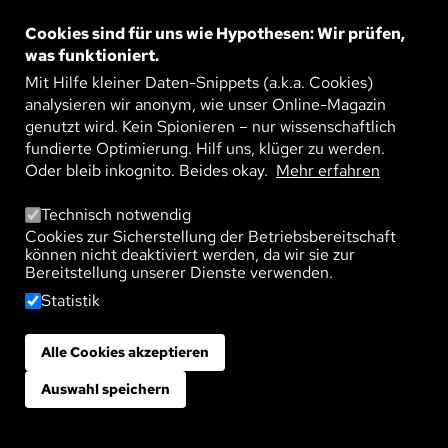
Bild
POLITIK UND SOCIAL MEDIA:
GEFÄHRDETES VERTRAUEN
Cookies sind für uns wie Hypothesen: Wir prüfen,
Parteien im Dauerstreit, Krisenstimmung in der
was funktioniert.
Gesellschaft – das Vertrauen in Politik bröckelt.
Zwei Medienforscher erklären, welche Rolle
Mit Hilfe kleiner Daten-Snippets (a.k.a. Cookies)
WEITERLESEN
soziale ...
analysieren wir anonym, wie unser Online-Magazin
genutzt wird. Kein Spionieren – nur wissenschaftlich
fundierte Optimierung. Hilf uns, klüger zu werden.
Oder bleib inkognito. Beides okay.
Mehr erfahren
Technisch notwendig
Cookies zur Sicherstellung der Betriebsbereitschaft
TAGS
können nicht deaktiviert werden, da wir sie zur
Welches Thema interessiert dich?
Bereitstellung unserer Dienste verwenden.
Statistik
Nachhaltigkeit
Leben
Technologie
Gesellschaft
Umwelt
Gesundheit
Landwirtschaft
Klima
Alle Cookies akzeptieren
Zustimmung zurückziehen
Materialien
Wirtschaft
Künstliche Intelligenz
Politik
Auswahl speichern
Bildung
Psyche
Arbeit
Demokratie
Digitalisierung
Schule