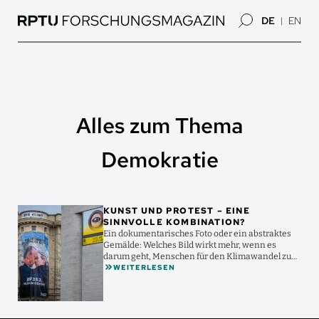
Direkt
DE
EN
zum
Inhalt
Alles zum Thema
Demokratie
Bild
KUNST UND PROTEST – EINE
SINNVOLLE KOMBINATION?
Ein dokumentarisches Foto oder ein abstraktes
Gemälde: Welches Bild wirkt mehr, wenn es
darum geht, Menschen für den Klimawandel zu
WEITERLESEN
sensibilisieren ...