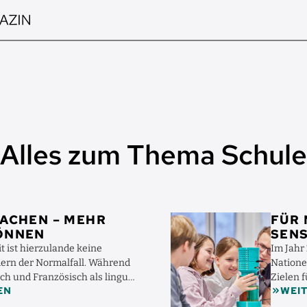
Alles zum Thema Schule
Bild
ACHEN – MEHR
FÜR 
ÖNNEN
SENS
 ist hierzulande keine
Im Jahr
rn der Normalfall. Während
Natione
sch und Französisch als lingua
Zielen f
EN
WEI
ffen ...
ökologis