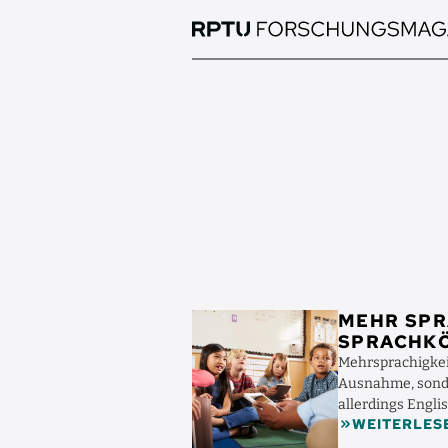
Direkt
zum
Inhalt
Bild
MEHR SPR
SPRACHK
Mehrsprachigkeit
Ausnahme, sonde
allerdings Engli
WEITERLES
franca gelten, tre