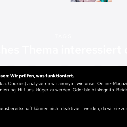
TAGS
hes Thema interessiert 
keit
Leben
Technologie
Gesellschaft
Umwelt
sen: Wir prüfen, was funktioniert.
tschaft
Klima
Materialien
Wirtschaft
Künstliche In
.k.a. Cookies) analysieren wir anonym, wie unser Online-Magazi
Bildung
Psyche
Arbeit
Demokratie
Digitalisierung
mierung. Hilf uns, klüger zu werden. Oder bleib inkognito. Beid
iebsbereitschaft können nicht deaktiviert werden, da wir sie zu