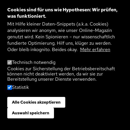
Freundschaft zu den wichtigsten Dingen im Leben.
Cookies sind für uns wie Hypothesen: Wir prüfen,
Was gute Freundschaften ausmacht und warum sie
was funktioniert.
für unser Wohlbefinden entscheidend sind.
Mit Hilfe kleiner Daten-Snippets (a.k.a. Cookies)
analysieren wir anonym, wie unser Online-Magazin
genutzt wird. Kein Spionieren – nur wissenschaftlich
Leben
Gesellschaft
Psyche
fundierte Optimierung. Hilf uns, klüger zu werden.
Oder bleib inkognito. Beides okay.
Mehr erfahren
Technisch notwendig
DAS UNSICHTBARE NETZ
Cookies zur Sicherstellung der Betriebsbereitschaft
können nicht deaktiviert werden, da wir sie zur
Veröffentlicht am:
10. Juni 2026
Bereitstellung unserer Dienste verwenden.
Statistik
In Deutschland rangiert Freundschaft in Umfragen
direkt hinter der Familie – noch vor Arbeit, Freizeit
Alle Cookies akzeptieren
Zustimmung zurückziehen
oder Religion. Die Soziologin Leonie Steckermeier
erforscht, was gute Freundschaften ausmacht, wie
Auswahl speichern
sie unsere Lebensqualität und unsere Gesundheit
beeinflussen und warum stabile Beziehungen