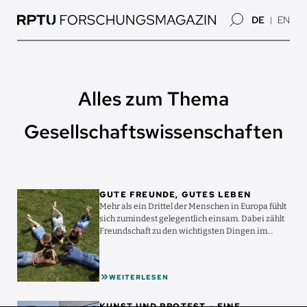
Direkt
DE
EN
zum
Inhalt
Alles zum Thema
Gesellschaftswissenschaften
Bild
GUTE FREUNDE, GUTES LEBEN
Mehr als ein Drittel der Menschen in Europa fühlt
sich zumindest gelegentlich einsam. Dabei zählt
Freundschaft zu den wichtigsten Dingen im
Leben. Was ...
WEITERLESEN
Bild
KUNST UND PROTEST – EINE