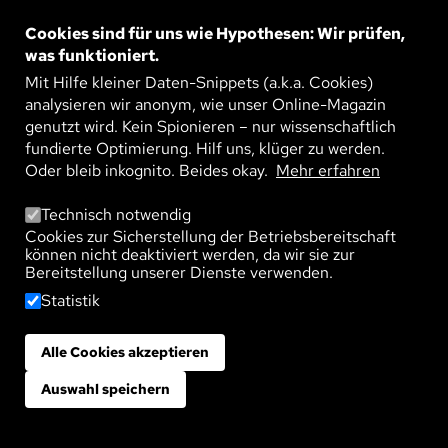
SINNVOLLE KOMBINATION?
Cookies sind für uns wie Hypothesen: Wir prüfen,
Ein dokumentarisches Foto oder ein abstraktes
Gemälde: Welches Bild wirkt mehr, wenn es
was funktioniert.
darum geht, Menschen für den Klimawandel zu
Mit Hilfe kleiner Daten-Snippets (a.k.a. Cookies)
sensibilisieren ...
analysieren wir anonym, wie unser Online-Magazin
WEITERLESEN
genutzt wird. Kein Spionieren – nur wissenschaftlich
fundierte Optimierung. Hilf uns, klüger zu werden.
Bild
DIE STADT IM STRESSTEST
Oder bleib inkognito. Beides okay.
Mehr erfahren
Der Berliner Blackout hat gezeigt, wie verletzlich
unsere Städte sind. In Zeiten von Klimawandel
Technisch notwendig
und Krieg gewinnt urbane Resilienz als Thema
Cookies zur Sicherstellung der Betriebsbereitschaft
der ...
können nicht deaktiviert werden, da wir sie zur
Bereitstellung unserer Dienste verwenden.
WEITERLESEN
Statistik
Bild
DER RENTENEINTRITT VON VIELEN:
HERAUSFORDERUNG FÜR KOMMUNEN
Alle Cookies akzeptieren
Zustimmung zurückziehen
In den nächsten Jahren gehen viele Menschen
aus den geburtenstarken Jahrgängen in Rente –
Auswahl speichern
ein große Herausforderung für Städte und
Gemeinden. Wie sich ...
WEITERLESEN