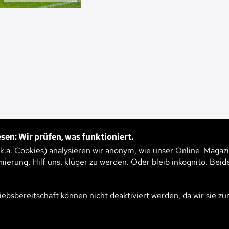
sen: Wir prüfen, was funktioniert.
IMIERER AUS
.k.a. Cookies) analysieren wir anonym, wie unser Online-Magazi
177
mierung. Hilf uns, klüger zu werden. Oder bleib inkognito. Beid
ERN
iebsbereitschaft können nicht deaktiviert werden, da wir sie zu
lant den Bundesliga-Spielplan mit einer