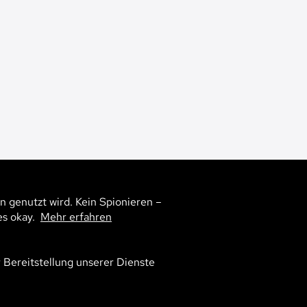
n genutzt wird. Kein Spionieren –
5
es okay.
Mehr erfahren
r Bereitstellung unserer Dienste