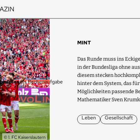
MINT
Das Runde muss ins Eckige.
in der Bundesliga ohne aus
diesem stecken hochkompl
pielplan
als Rechenaufgabe
hinter dem System, das für
Möglichkeiten passende B
Mathematiker Sven Krumk
Leben
Gesellschaft
Eigentümer
© 1. FC Kaiserslautern