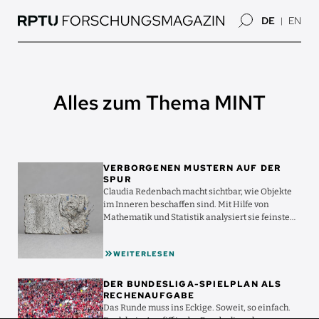
Direkt
DE
EN
zum
Inhalt
Alles zum Thema MINT
Bild
VERBORGENEN MUSTERN AUF DER
SPUR
Claudia Redenbach macht sichtbar, wie Objekte
im Inneren beschaffen sind. Mit Hilfe von
Mathematik und Statistik analysiert sie feinste
Strukturen – ...
WEITERLESEN
Bild
DER BUNDESLIGA-SPIELPLAN ALS
RECHENAUFGABE
Das Runde muss ins Eckige. Soweit, so einfach.