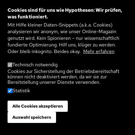
Doch kein Anpfiff in der Bundesliga ohne
ausgeklügelten Spielplan – und in diesem
Cookies sind für uns wie Hypothesen: Wir prüfen,
stecken hochkomplexe ...
was funktioniert.
WEITERLESEN
Mit Hilfe kleiner Daten-Snippets (a.k.a. Cookies)
analysieren wir anonym, wie unser Online-Magazin
Bild
DIE UHR IN UNSEREN ZELLEN
genutzt wird. Kein Spionieren – nur wissenschaftlich
Der Traum vom ewigen Leben bleibt wohl ein
fundierte Optimierung. Hilf uns, klüger zu werden.
Traum. Denn unsere mögliche Lebensspanne ist
Oder bleib inkognito. Beides okay.
genetisch vorgegeben und wird durch den
Mehr erfahren
Energiehaushalt ...
Technisch notwendig
Cookies zur Sicherstellung der Betriebsbereitschaft
WEITERLESEN
können nicht deaktiviert werden, da wir sie zur
Bereitstellung unserer Dienste verwenden.
Bild
WALDVERJÜNGUNG: OHNE MEHLTAU
GEHT ES BESSER
Statistik
Um Eichenbestände für den Klimawandel fit zu
machen, brauchen junge Bäume vor allem eines:
Gesundheit. Doch Mehltau bremst viele von ihnen
Alle Cookies akzeptieren
Zustimmung zurückziehen
aus ...
Auswahl speichern
WEITERLESEN
Bild
DIE MASCHINE DENKT NICHT MIT