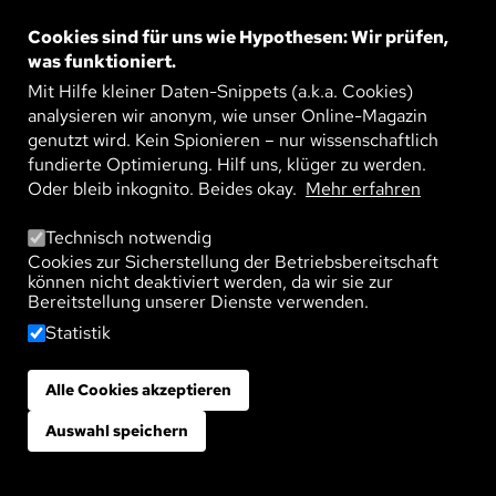
schwer nachweisbar. Umso schmerzlicher ist
aber ihre Erfahrung. Die Sozialpsychologin Selma
Cookies sind für uns wie Hypothesen: Wir prüfen,
WEITERLESEN
Rudert ...
was funktioniert.
Mit Hilfe kleiner Daten-Snippets (a.k.a. Cookies)
analysieren wir anonym, wie unser Online-Magazin
Bild
genutzt wird. Kein Spionieren – nur wissenschaftlich
EMOTIONEN REGULIEREN UND
MENTAL GESUND BLEIBEN
fundierte Optimierung. Hilf uns, klüger zu werden.
Ablenken oder Neu-Interpretieren: Es gibt
Oder bleib inkognito. Beides okay.
Mehr erfahren
verschiedene Strategien, mit belastenden
Situationen – und den damit einhergehenden
WEITERLESEN
negativen Emotionen – ...
Technisch notwendig
Cookies zur Sicherstellung der Betriebsbereitschaft
können nicht deaktiviert werden, da wir sie zur
Bereitstellung unserer Dienste verwenden.
Statistik
Alle Cookies akzeptieren
Zustimmung zurückziehen
TAGS
Welches Thema interessiert dich?
Auswahl speichern
Nachhaltigkeit
Leben
Technologie
Gesellschaft