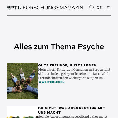
Direkt
DE
EN
zum
Inhalt
Alles zum Thema Psyche
Bild
GUTE FREUNDE, GUTES LEBEN
Mehr als ein Drittel der Menschen in Europa fühlt
sich zumindest gelegentlich einsam. Dabei zählt
Freundschaft zu den wichtigsten Dingen im
WEITERLESEN
Leben. Was ...
Bild
DU NICHT! WAS AUSGRENZUNG MIT
UNS MACHT
Soziale Ausgrenzung ist subtil und daher meist