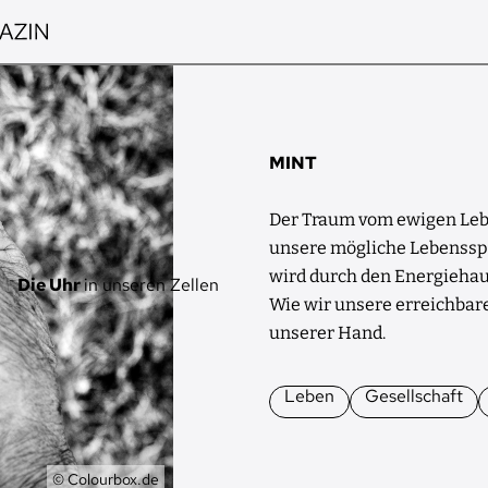
MINT
Der Traum vom ewigen Lebe
unsere mögliche Lebenssp
wird durch den Energiehau
Die Uhr
in unseren Zellen
Wie wir unsere erreichbare
unserer Hand.
Leben
Gesellschaft
Eigentümer
© Colourbox.de