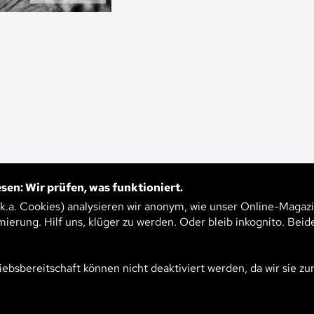
sen: Wir prüfen, was funktioniert.
SS VON
.k.a. Cookies) analysieren wir anonym, wie unser Online-Magazi
73
mierung. Hilf uns, klüger zu werden. Oder bleib inkognito. Beid
LEN UNSER
MMT
iebsbereitschaft können nicht deaktiviert werden, da wir sie zu