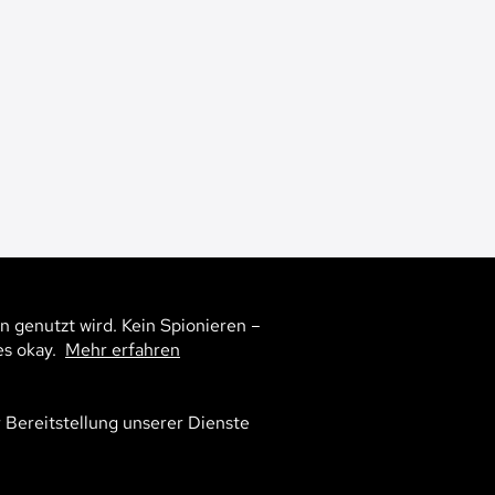
n genutzt wird. Kein Spionieren –
1
es okay.
Mehr erfahren
r Bereitstellung unserer Dienste