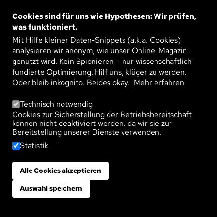
vorgegeben und wird durch den Energiehaushalt
Cookies sind für uns wie Hypothesen: Wir prüfen,
unserer Zellen bestimmt. Aber: Wie wir unsere
was funktioniert.
erreichbare Zeit ausschöpfen, liegt auch in unserer
Mit Hilfe kleiner Daten-Snippets (a.k.a. Cookies)
Hand.
analysieren wir anonym, wie unser Online-Magazin
genutzt wird. Kein Spionieren – nur wissenschaftlich
fundierte Optimierung. Hilf uns, klüger zu werden.
Leben
Gesellschaft
Gesundheit
Oder bleib inkognito. Beides okay.
Mehr erfahren
Technisch notwendig
WIE DIE FITNESS VON
Cookies zur Sicherstellung der Betriebsbereitschaft
ZELLORGANELLEN UNSER
können nicht deaktiviert werden, da wir sie zur
ALTERN BESTIMMT
Bereitstellung unserer Dienste verwenden.
Statistik
Veröffentlicht am:
13. Mai 2026
Alle Cookies akzeptieren
Zustimmung zurückziehen
In unseren Zellen läuft ein biologisches Programm
ab, das unser Altern und die maximale
Auswahl speichern
Lebensspanne festlegt. Dahinter steckt ein
genetisch vorgegebener Mechanismus, der mit der