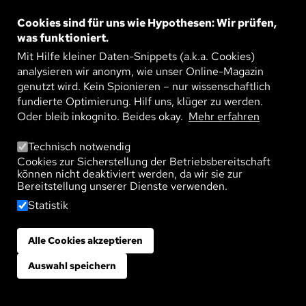
Bild
KI AUF FEHLERSUCHE: ANOMALIEN
AUF DER SPUR
Cookies sind für uns wie Hypothesen: Wir prüfen,
Ob in der Chemie oder in technischen Anlagen –
was funktioniert.
schon kleinste Abweichungen können gefährlich
werden. Deep Learning, eine Methode der
Mit Hilfe kleiner Daten-Snippets (a.k.a. Cookies)
WEITERLESEN
Künstlichen ...
analysieren wir anonym, wie unser Online-Magazin
genutzt wird. Kein Spionieren – nur wissenschaftlich
fundierte Optimierung. Hilf uns, klüger zu werden.
Oder bleib inkognito. Beides okay.
Mehr erfahren
Technisch notwendig
Cookies zur Sicherstellung der Betriebsbereitschaft
TAGS
können nicht deaktiviert werden, da wir sie zur
Welches Thema interessiert dich?
Bereitstellung unserer Dienste verwenden.
Statistik
Nachhaltigkeit
Leben
Technologie
Gesellschaft
Umwelt
Gesundheit
Landwirtschaft
Klima
Alle Cookies akzeptieren
Zustimmung zurückziehen
Materialien
Wirtschaft
Künstliche Intelligenz
Politik
Auswahl speichern
Bildung
Psyche
Arbeit
Demokratie
Digitalisierung
Schule