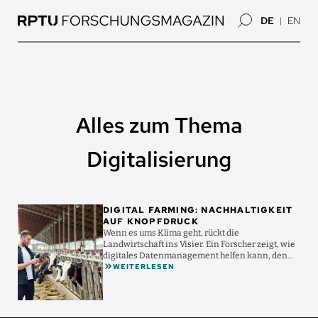
Direkt
DE
EN
zum
Inhalt
Alles zum Thema
Digitalisierung
Bild
DIGITAL FARMING: NACHHALTIGKEIT
AUF KNOPFDRUCK
Wenn es ums Klima geht, rückt die
Landwirtschaft ins Visier. Ein Forscher zeigt, wie
digitales Datenmanagement helfen kann, den
WEITERLESEN
CO₂-Fußabdruck der ...