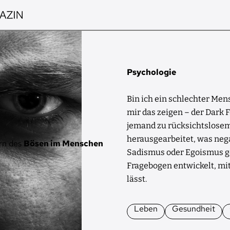
Psychologie
Bin ich ein schlechter Men
mir das zeigen – der Dark F
jemand zu rücksichtslosem
herausgearbeitet, was neg
rn des
Bösen im Menschen
Sadismus oder Egoismus 
Fragebogen entwickelt, mi
lässt.
Leben
Gesundheit