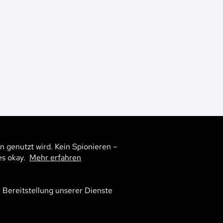
n genutzt wird. Kein Spionieren –
25
es okay.
Mehr erfahren
r Bereitstellung unserer Dienste