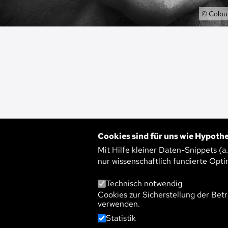
Eigent
© Colour
Cookies sind für uns wie Hypothe
DIE SCHNITTM
Mit Hilfe kleiner Daten-Snippets (a
nur wissenschaftlich fundierte Opti
EIGENSCHAFT
Technisch notwendig
Cookies zur Sicherstellung der Betr
Veröffentlicht am:
22. Oktober 202
verwenden.
Statistik
Der D-Faktor ist ein Konzept von