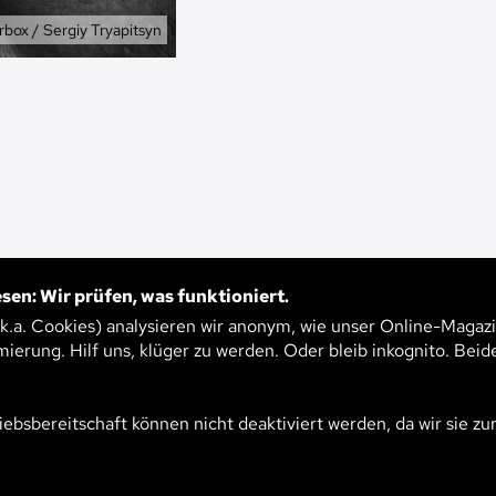
ümer
box / Sergiy Tryapitsyn
sen: Wir prüfen, was funktioniert.
ENGE „DUNKLER“
.k.a. Cookies) analysieren wir anonym, wie unser Online-Magazi
249
mierung. Hilf uns, klüger zu werden. Oder bleib inkognito. Beid
EN
iebsbereitschaft können nicht deaktiviert werden, da wir sie zu
5
 Psychologieprofessor Benjamin Hilbig