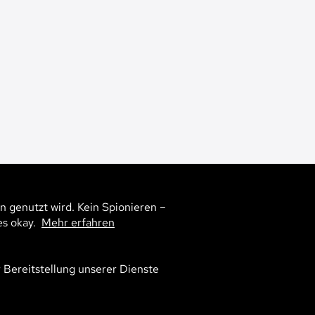
n genutzt wird. Kein Spionieren –
es okay.
Mehr erfahren
r Bereitstellung unserer Dienste
7