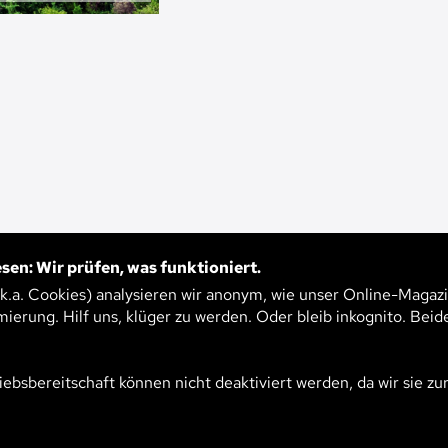
sen: Wir prüfen, was funktioniert.
.k.a. Cookies) analysieren wir anonym, wie unser Online-Magazi
mierung. Hilf uns, klüger zu werden. Oder bleib inkognito. Beid
CH
iebsbereitschaft können nicht deaktiviert werden, da wir sie zu
112
E STÄDTE