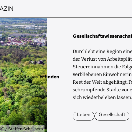
Gesellschaftswissenscha
Durchlebt eine Region ein
der Verlust von Arbeitsplä
Steuereinnahmen die Folge.
verbliebenen Einwohneri
Städte neu
erfinden
Rest der Welt abgehängt. 
schrumpfende Städte vonei
sich wiederbeleben lassen.
Leben
Gesellschaft
tümer
O / Steffen Schellhorn