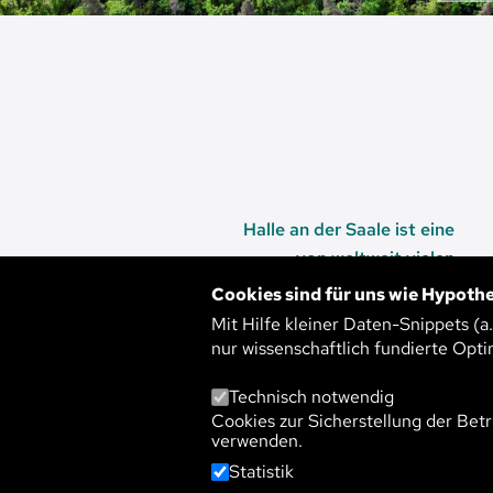
Halle an der Saale ist eine
von weltweit vielen
schrumpfenden Städten.
Cookies sind für uns wie Hypothe
Mit Hilfe kleiner Daten-Snippets (a
nur wissenschaftlich fundierte Opti
Technisch notwendig
WIE LASSEN SI
Cookies zur Sicherstellung der Betr
verwenden.
SCHRUMPFEND
Statistik