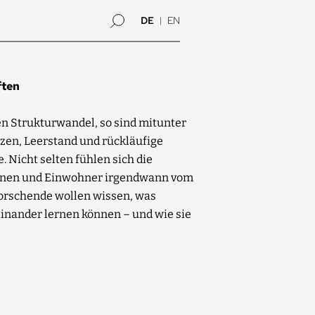
DE
EN
ften
en Strukturwandel, so sind mitunter
tzen, Leerstand und rückläufige
 Nicht selten fühlen sich die
nnen und Einwohner irgendwann vom
Forschende wollen wissen, was
nander lernen können – und wie sie