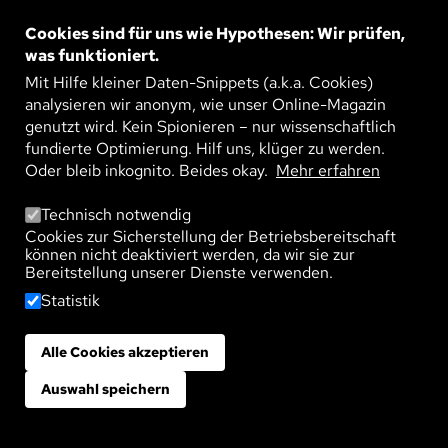
umweltgefährdende synthetische Substanzen –
Cookies sind für uns wie Hypothesen: Wir prüfen,
Schmerzmittel oder Röntgenkontrastmittel – aus
was funktioniert.
dem Abwasser entfernen lassen.
Mit Hilfe kleiner Daten-Snippets (a.k.a. Cookies)
analysieren wir anonym, wie unser Online-Magazin
genutzt wird. Kein Spionieren – nur wissenschaftlich
Technologie
Umwelt
Nachhaltigkeit
fundierte Optimierung. Hilf uns, klüger zu werden.
Oder bleib inkognito. Beides okay.
Mehr erfahren
DER NÄCHSTE SCHRITT DER
Technisch notwendig
ABWASSERBEHANDLUNG:
Cookies zur Sicherstellung der Betriebsbereitschaft
können nicht deaktiviert werden, da wir sie zur
SPURENSTOFFE ELIMINIEREN
Bereitstellung unserer Dienste verwenden.
Statistik
Veröffentlicht am:
10. Juli 2025
Kläranlagen erfüllen eine wichtige Aufgabe. Sie
Alle Cookies akzeptieren
Zustimmung zurückziehen
reinigen das Abwasser, bevor es zurück in den
Auswahl speichern
natürlichen Wasserkreislauf geleitet wird. Das, was
sie jetzt können, reicht jedoch nicht, denn es