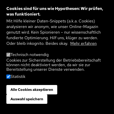
Medienforscher erklären, welche Rolle soziale
Cookies sind für uns wie Hypothesen: Wir prüfen,
Medien dabei spielen.
was funktioniert.
Mit Hilfe kleiner Daten-Snippets (a.k.a. Cookies)
Demokratie
Politik
analysieren wir anonym, wie unser Online-Magazin
genutzt wird. Kein Spionieren – nur wissenschaftlich
fundierte Optimierung. Hilf uns, klüger zu werden.
Oder bleib inkognito. Beides okay.
Mehr erfahren
KLICKS FÜR KONFLIKTE:
Technisch notwendig
DIGITALE KOMMUNIKATION
Cookies zur Sicherstellung der Betriebsbereitschaft
können nicht deaktiviert werden, da wir sie zur
BRINGT UNSERE POLITISCHE
Bereitstellung unserer Dienste verwenden.
KULTUR INS WANKEN – ODER?
Statistik
Veröffentlicht am:
03. April 2025
Alle Cookies akzeptieren
Zustimmung zurückziehen
Algorithmen verstärken Polarisierung, Fake News
Auswahl speichern
verdrängen Fakten und untergraben das Vertrauen
in politische Institutionen und deren Vertreter.