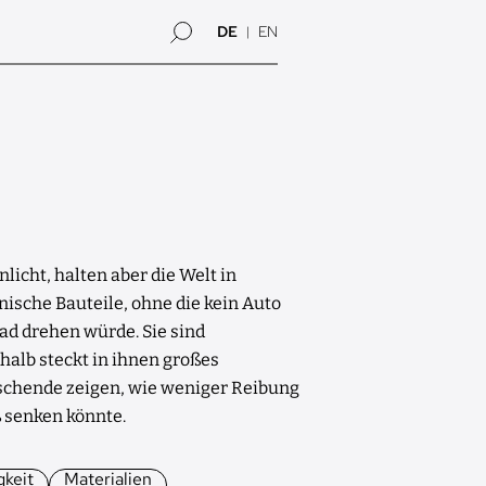
DE
EN
licht, halten aber die Welt in
ische Bauteile, ohne die kein Auto
ad drehen würde. Sie sind
halb steckt in ihnen großes
schende zeigen, wie weniger Reibung
 senken könnte.
gkeit
Materialien