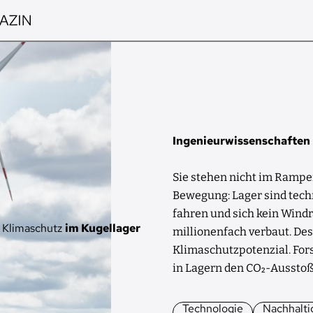
Ingenieurwissenschaften
Sie stehen nicht im Rampen
Bewegung: Lager sind techn
fahren und sich kein Windr
Klimaschutz
im Kugellager
millionenfach verbaut. Des
Klimaschutzpotenzial. For
in Lagern den CO₂-Ausstoß
Technologie
Nachhalti