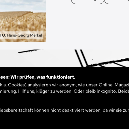
ntümer
TU, Hans-Georg Merkel
sen: Wir prüfen, was funktioniert.
.k.a. Cookies) analysieren wir anonym, wie unser Online-Magazi
mierung. Hilf uns, klüger zu werden. Oder bleib inkognito. Beid
iebsbereitschaft können nicht deaktiviert werden, da wir sie zu