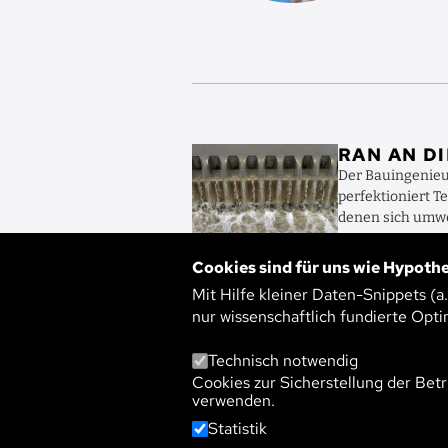
Bild
RAN AN D
Der Bauingenie
perfektioniert T
denen sich umwe
Substanzen – Sch
Cookies sind für uns wie Hypothe
WEITERLES
Mit Hilfe kleiner Daten-Snippets (a
nur wissenschaftlich fundierte Opti
Technisch notwendig
Cookies zur Sicherstellung der Betr
verwenden.
Statistik