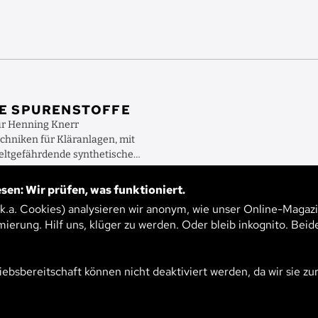
IE SPURENSTOFFE
ur Henning Knerr
echniken für Kläranlagen, mit
ltgefährdende synthetische
merzmittel oder ...
sen: Wir prüfen, was funktioniert.
EN
.k.a. Cookies) analysieren wir anonym, wie unser Online-Magazi
mierung. Hilf uns, klüger zu werden. Oder bleib inkognito. Beid
iebsbereitschaft können nicht deaktiviert werden, da wir sie zu