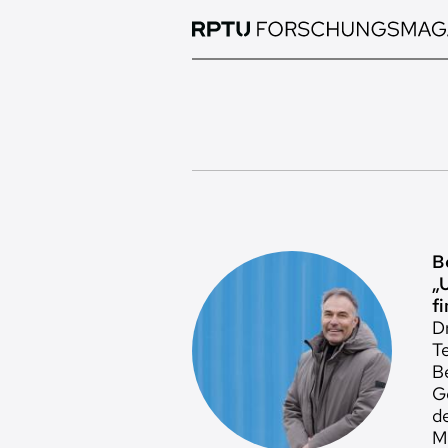
Direkt
zum
Inhalt
B
„
f
D
Te
B
G
d
M