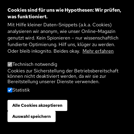
Bewerbungsverfahren diskriminiert – allein, weil es
Cookies sind für uns wie Hypothesen: Wir prüfen,
Vorurteile ihnen gegenüber gibt? Genau das prüfen
was funktioniert.
Psychologinnen mithilfe verschiedener
Mit Hilfe kleiner Daten-Snippets (a.k.a. Cookies)
Forschungsansätze.
analysieren wir anonym, wie unser Online-Magazin
genutzt wird. Kein Spionieren – nur wissenschaftlich
fundierte Optimierung. Hilf uns, klüger zu werden.
Arbeit
Oder bleib inkognito. Beides okay.
Mehr erfahren
Technisch notwendig
WIE STEREOTYPE
Cookies zur Sicherstellung der Betriebsbereitschaft
BEWERBUNGSVERFAHREN
können nicht deaktiviert werden, da wir sie zur
BEEINFLUSSEN
Bereitstellung unserer Dienste verwenden.
Statistik
Veröffentlicht am:
31. Juli 2025
Alle Cookies akzeptieren
Zustimmung zurückziehen
Menschen, die diskriminieren, greifen häufig auf
Stereotype zurück, um ihre Macht zu sichern.
Auswahl speichern
Melanie Steffens und Claudia Niedlich erklären,
warum es nicht immer ganz einfach ist, ein solches